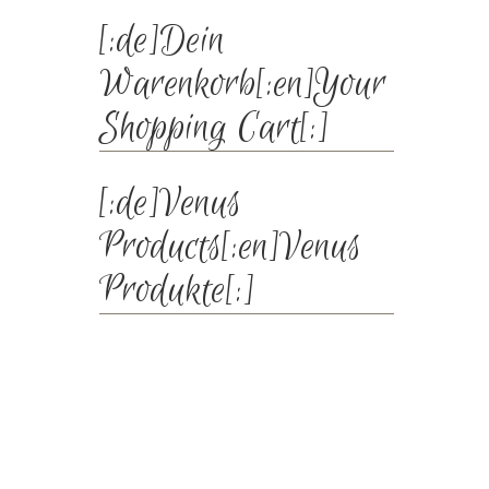
[:de]Dein
Warenkorb[:en]Your
Shopping Cart[:]
[:de]Venus
Products[:en]Venus
Produkte[:]