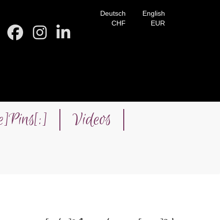
Deutsch
English
CHF
EUR
e]Pins[:]
Videos