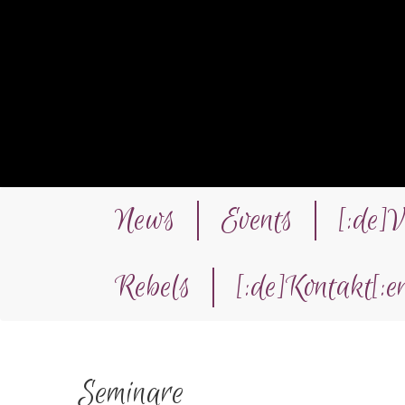
News
Events
[:de]
Rebels
[:de]Kontakt[:e
Seminare