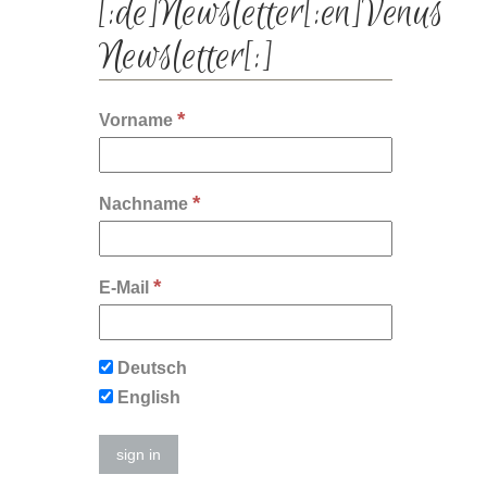
[:de]Newsletter[:en]Venus
Newsletter[:]
*
Vorname
*
Nachname
*
E-Mail
Deutsch
English