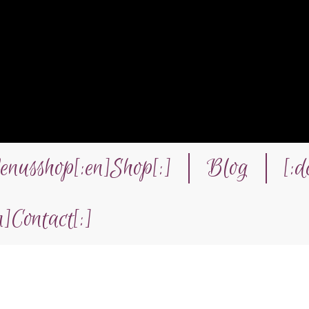
Venusshop[:en]Shop[:]
Blog
[:d
n]Contact[:]